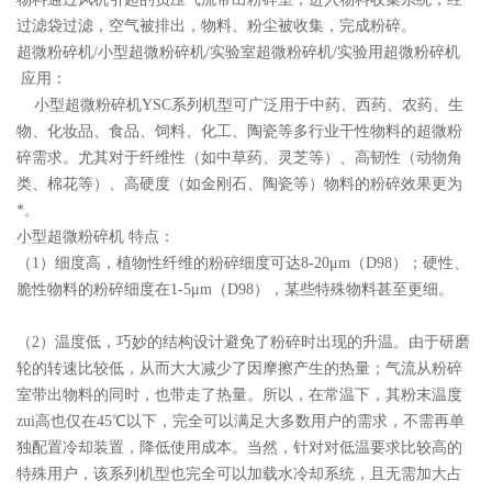
过滤袋过滤，空气被排出，物料、粉尘被收集，完成粉碎。
超微粉碎机/小型超微粉碎机/实验室超微粉碎机/实验用超微粉碎机
应用：
小型超微粉碎机YSC系列机型可广泛用于中药、西药、农药、生
物、化妆品、食品、饲料、化工、陶瓷等多行业干性物料的超微粉
碎需求。尤其对于纤维性（如中草药、灵芝等）、高韧性（动物角
类、棉花等）、高硬度（如金刚石、陶瓷等）物料的粉碎效果更为
*。
小型超微粉碎机 特点：
（1）细度高，植物性纤维的粉碎细度可达8-20μm（D98）；硬性、
脆性物料的粉碎细度在1-5μm（D98），某些特殊物料甚至更细。
（2）温度低，巧妙的结构设计避免了粉碎时出现的升温。由于研磨
轮的转速比较低，从而大大减少了因摩擦产生的热量；气流从粉碎
室带出物料的同时，也带走了热量。所以，在常温下，其粉末温度
zui高也仅在45℃以下，完全可以满足大多数用户的需求，不需再单
独配置冷却装置，降低使用成本。当然，针对对低温要求比较高的
特殊用户，该系列机型也完全可以加载水冷却系统，且无需加大占