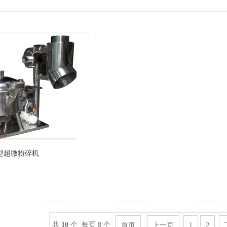
型超微粉碎机
共
10
个 每页 8 个
首页
上一页
1
2